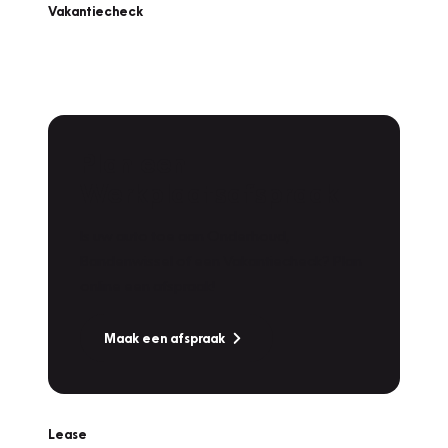
Vakantiecheck
Plan een
Werkplaatsafspraak
Is uw auto toe aan Onderhoud,
Bandenwissel of een Vakantiecheck? Plan
online een afspraak!
Maak een afspraak
Lease