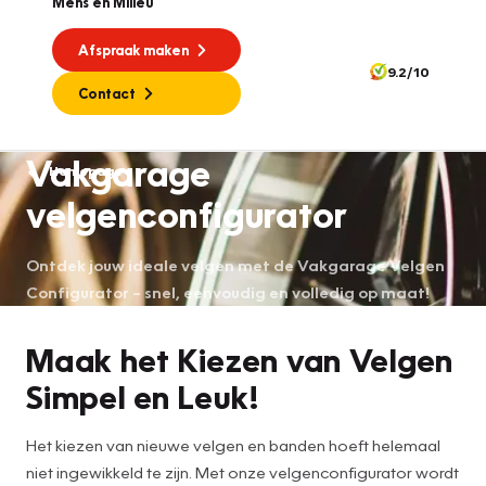
Mens en Milieu
Afspraak maken
9.2/10
Contact
Vakgarage
Homepage
velgenconfigurator
Ontdek jouw ideale velgen met de Vakgarage Velgen
Configurator – snel, eenvoudig en volledig op maat!
Maak het Kiezen van Velgen
Simpel en Leuk!
Het kiezen van nieuwe velgen en banden hoeft helemaal
niet ingewikkeld te zijn. Met onze velgenconfigurator wordt