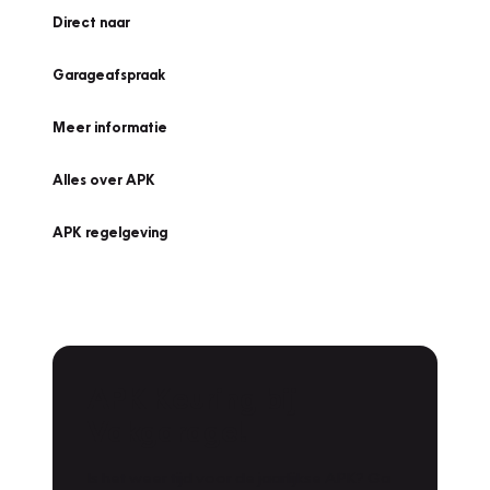
Direct naar
Garageafspraak
Meer informatie
Alles over APK
APK regelgeving
APK Keuring bij
Vakgarage!
Is het weer tijd voor de jaarlijkse APK? Ga