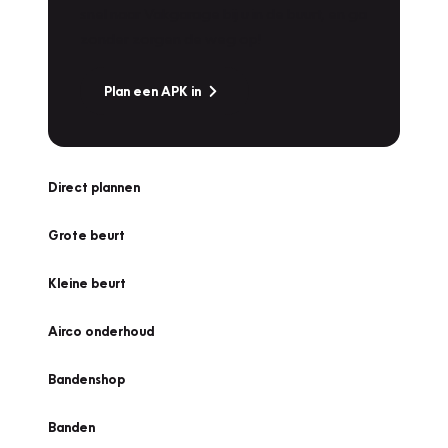
snel naar Vakgarage bij u in de buurt, en ga
zonder zorgen de weg op!
Plan een APK in
Direct plannen
Grote beurt
Kleine beurt
Airco onderhoud
Bandenshop
Banden