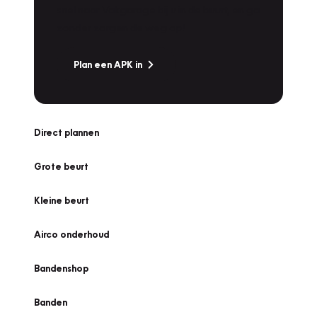
snel naar Vakgarage bij u in de buurt, en ga
zonder zorgen de weg op!
Plan een APK in
Direct plannen
Grote beurt
Kleine beurt
Airco onderhoud
Bandenshop
Banden