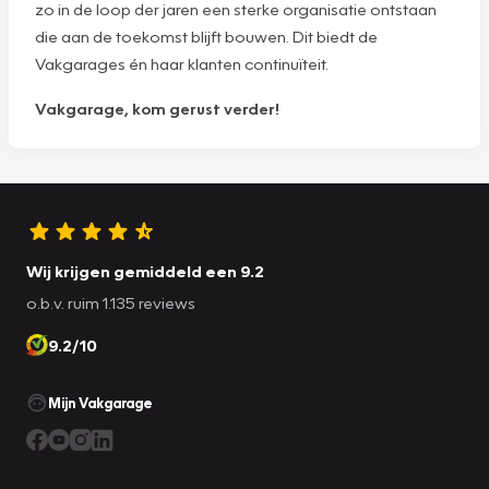
zo in de loop der jaren een sterke organisatie ontstaan
die aan de toekomst blijft bouwen. Dit biedt de
Vakgarages én haar klanten continuïteit.
Vakgarage, kom gerust verder!
Wij krijgen gemiddeld een 9.2
o.b.v. ruim 1.135 reviews
9.2/10
Mijn Vakgarage