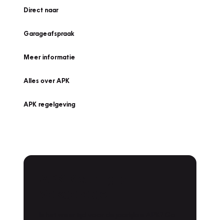
Direct naar
Garageafspraak
Meer informatie
Alles over APK
APK regelgeving
APK Keuring bij
Vakgarage!
Is het weer tijd voor de jaarlijkse APK? Ga