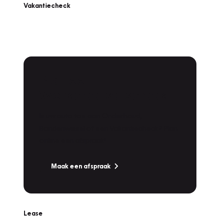
Vakantiecheck
Plan een
Werkplaatsafspraak
Is uw auto toe aan Onderhoud,
Bandenwissel of een Vakantiecheck? Plan
online een afspraak!
Maak een afspraak
Lease