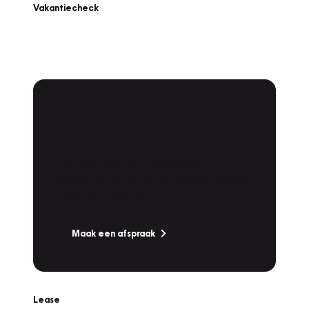
Vakantiecheck
Plan een
Werkplaatsafspraak
Is uw auto toe aan Onderhoud,
Bandenwissel of een Vakantiecheck? Plan
online een afspraak!
Maak een afspraak
Lease