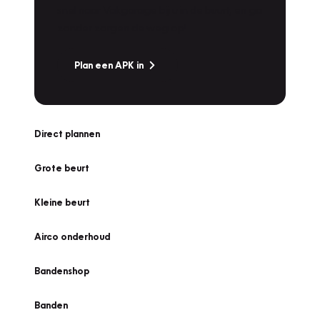
snel naar Vakgarage bij u in de buurt, en ga
zonder zorgen de weg op!
Plan een APK in
Direct plannen
Grote beurt
Kleine beurt
Airco onderhoud
Bandenshop
Banden