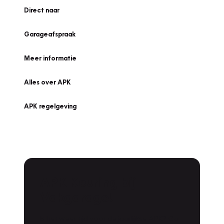
Direct naar
Garageafspraak
Meer informatie
Alles over APK
APK regelgeving
APK Keuring bij
Vakgarage!
Is het weer tijd voor de jaarlijkse APK? Ga