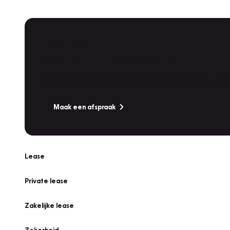
Plan een
Werkplaatsafspraak
Is uw auto toe aan Onderhoud, Bandenwissel of een Va
Maak een afspraak
Lease
Private lease
Zakelijke lease