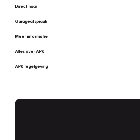
Direct naar
Garageafspraak
Meer informatie
Alles over APK
APK regelgeving
APK Keuring bij Vakgarage!
Is het weer tijd voor de jaarlijkse APK? Ga snel naar V