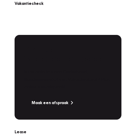
Vakantiecheck
Plan een
Werkplaatsafspraak
Is uw auto toe aan Onderhoud,
Bandenwissel of een Vakantiecheck? Plan
online een afspraak!
Maak een afspraak
Lease