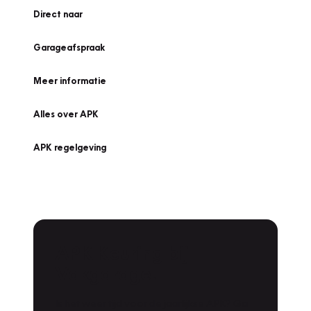
Direct naar
Garageafspraak
Meer informatie
Alles over APK
APK regelgeving
APK Keuring bij
Vakgarage!
Is het weer tijd voor de jaarlijkse APK? Ga