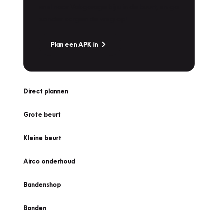
snel naar Vakgarage bij u in de buurt, en ga
zonder zorgen de weg op!
Plan een APK in
Direct plannen
Grote beurt
Kleine beurt
Airco onderhoud
Bandenshop
Banden