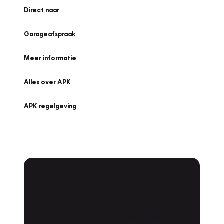
Direct naar
Garageafspraak
Meer informatie
Alles over APK
APK regelgeving
APK Keuring bij
Vakgarage!
Is het weer tijd voor de jaarlijkse APK? Ga