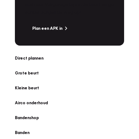
snel naar Vakgarage bij u in de buurt, en ga
zonder zorgen de weg op!
Plan een APK in
Direct plannen
Grote beurt
Kleine beurt
Airco onderhoud
Bandenshop
Banden