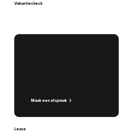
Vakantiecheck
Plan een
Werkplaatsafspraak
Is uw auto toe aan Onderhoud,
Bandenwissel of een Vakantiecheck? Plan
online een afspraak!
Maak een afspraak
Lease