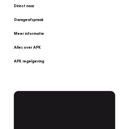
Direct naar
Garageafspraak
Meer informatie
Alles over APK
APK regelgeving
APK Keuring bij
Vakgarage!
Is het weer tijd voor de jaarlijkse APK? Ga