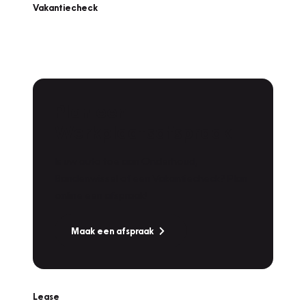
Vakantiecheck
Plan een
Werkplaatsafspraak
Is uw auto toe aan Onderhoud,
Bandenwissel of een Vakantiecheck? Plan
online een afspraak!
Maak een afspraak
Lease