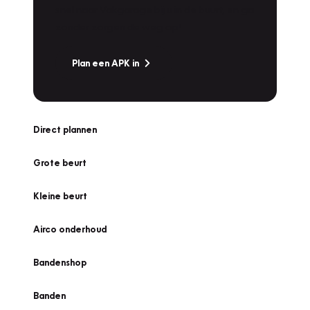
snel naar Vakgarage bij u in de buurt, en ga
zonder zorgen de weg op!
Plan een APK in
Direct plannen
Grote beurt
Kleine beurt
Airco onderhoud
Bandenshop
Banden