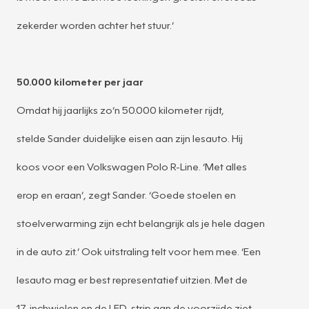
zekerder worden achter het stuur.’
50.000 kilometer per jaar
Omdat hij jaarlijks zo’n 50.000 kilometer rijdt,
stelde Sander duidelijke eisen aan zijn lesauto. Hij
koos voor een Volkswagen Polo R-Line. ‘Met alles
erop en eraan’, zegt Sander. ‘Goede stoelen en
stoelverwarming zijn echt belangrijk als je hele dagen
in de auto zit.’ Ook uitstraling telt voor hem mee. ‘Een
lesauto mag er best representatief uitzien. Met de
17-inchwielen en de LED-strip aan de voorzijde ziet