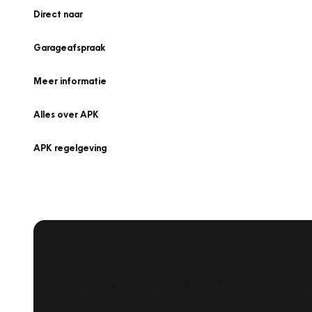
Direct naar
Garageafspraak
Meer informatie
Alles over APK
APK regelgeving
APK Keuring bij Vakgarage!
Is het weer tijd voor de jaarlijkse APK? Ga snel naar V