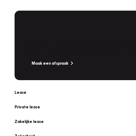
Plan een
Werkplaatsafspraak
Is uw auto toe aan Onderhoud, Bandenwissel of een Va
Maak een afspraak
Lease
Private lease
Zakelijke lease