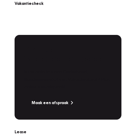
Vakantiecheck
Plan een
Werkplaatsafspraak
Is uw auto toe aan Onderhoud,
Bandenwissel of een Vakantiecheck? Plan
online een afspraak!
Maak een afspraak
Lease