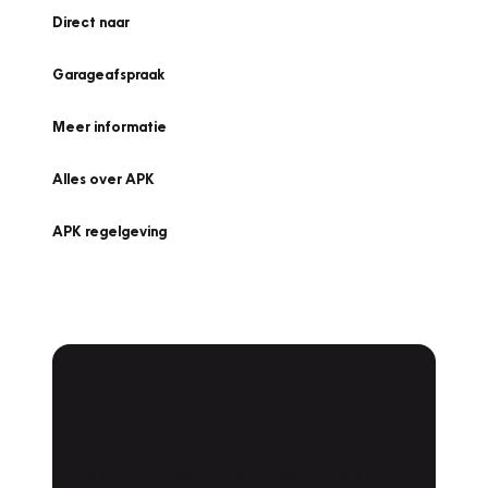
Direct naar
Garageafspraak
Meer informatie
Alles over APK
APK regelgeving
APK Keuring bij
Vakgarage!
Is het weer tijd voor de jaarlijkse APK? Ga