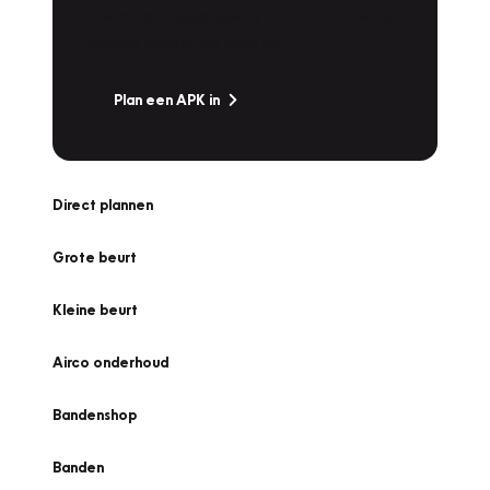
snel naar Vakgarage bij u in de buurt, en ga
zonder zorgen de weg op!
Plan een APK in
Direct plannen
Grote beurt
Kleine beurt
Airco onderhoud
Bandenshop
Banden