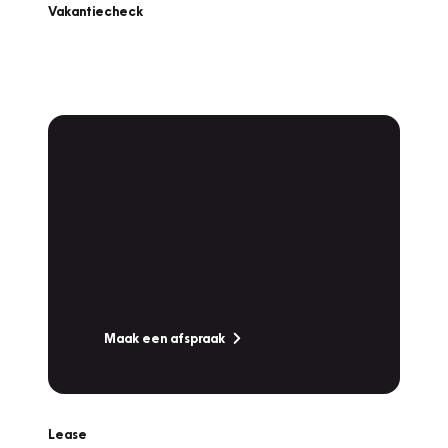
Vakantiecheck
Plan een
Werkplaatsafspraak
Is uw auto toe aan Onderhoud,
Bandenwissel of een Vakantiecheck? Plan
online een afspraak!
Maak een afspraak
Lease