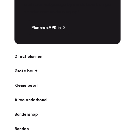
snel naar Vakgarage bij u in de buurt, en ga
zonder zorgen de weg op!
Plan een APK in
Direct plannen
Grote beurt
Kleine beurt
Airco onderhoud
Bandenshop
Banden