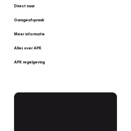
Direct naar
Garageafspraak
Meer informatie
Alles over APK
APK regelgeving
APK Keuring bij
Vakgarage!
Is het weer tijd voor de jaarlijkse APK? Ga